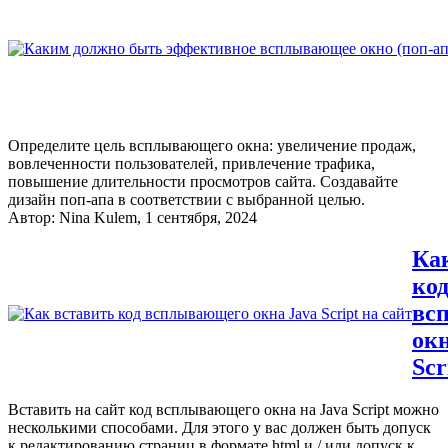
Определите цель всплывающего окна: увеличение продаж,
вовлеченности пользователей, привлечение трафика,
повышение длительности просмотров сайта. Создавайте
дизайн поп-апа в соответствии с выбранной целью.
Автор:
Nina Kulem
, 1 сентября, 2024
Ка
ко
вс
окн
Scr
Вставить на сайт код всплывающего окна на Java Script можно
несколькими способами. Для этого у вас должен быть допуск
к редактированию страниц в формате html и / или допуск к