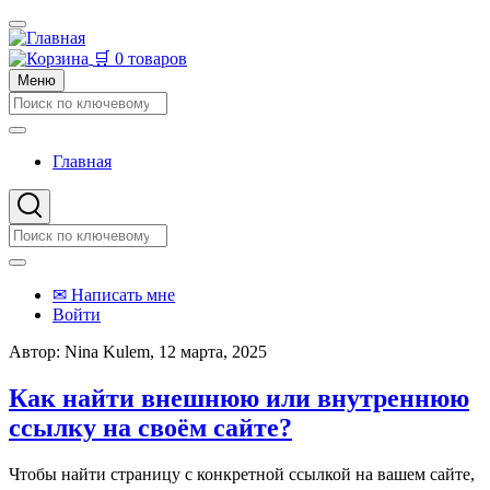
Перейти
к
основному
🛒 0 товаров
содержанию
Меню
Поиск
Поиск
Главная
Основная
навигация
Поиск
Поиск
Меню
✉ Написать мне
учётной
Войти
записи
Автор:
Nina Kulem
, 12 марта, 2025
пользователя
Как найти внешнюю или внутреннюю
ссылку на своём сайте?
Чтобы найти страницу с конкретной ссылкой на вашем сайте,